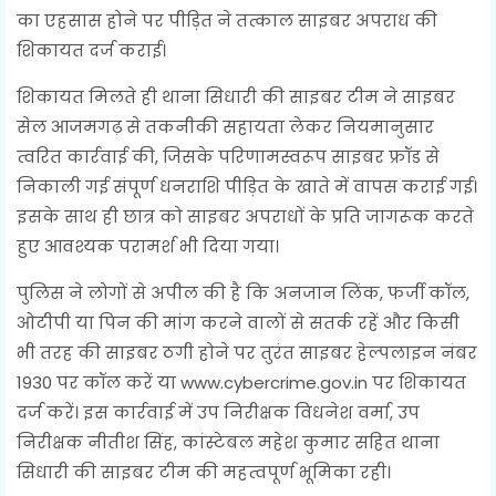
का एहसास होने पर पीड़ित ने तत्काल साइबर अपराध की
शिकायत दर्ज कराई।
शिकायत मिलते ही थाना सिधारी की साइबर टीम ने साइबर
सेल आजमगढ़ से तकनीकी सहायता लेकर नियमानुसार
त्वरित कार्रवाई की, जिसके परिणामस्वरूप साइबर फ्रॉड से
निकाली गई संपूर्ण धनराशि पीड़ित के खाते में वापस कराई गई।
इसके साथ ही छात्र को साइबर अपराधों के प्रति जागरूक करते
हुए आवश्यक परामर्श भी दिया गया।
पुलिस ने लोगों से अपील की है कि अनजान लिंक, फर्जी कॉल,
ओटीपी या पिन की मांग करने वालों से सतर्क रहें और किसी
भी तरह की साइबर ठगी होने पर तुरंत साइबर हेल्पलाइन नंबर
1930 पर कॉल करें या www.cybercrime.gov.in पर शिकायत
दर्ज करें। इस कार्रवाई में उप निरीक्षक विधनेश वर्मा, उप
निरीक्षक नीतीश सिंह, कांस्टेबल महेश कुमार सहित थाना
सिधारी की साइबर टीम की महत्वपूर्ण भूमिका रही।