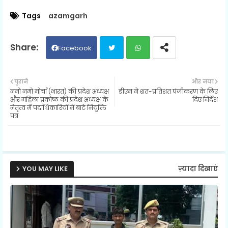
Tags
azamgarh
Facebook
Twit
Wh
पुराने
और नया
नमो नमो मोर्चा (भारत) की प्रदेश अध्यक्ष
डीएम ने शत-प्रतिशत पंजीकरण के लिए
ter
ats
और महिला प्रकोष्ठ की प्रदेश अध्यक्ष के
दिए निर्देश
नेतृत्व में पदाधिकारियों में बाटे नियुक्ति
पत्र
ap
p
YOU MAY LIKE
ज़्यादा दिखाएं