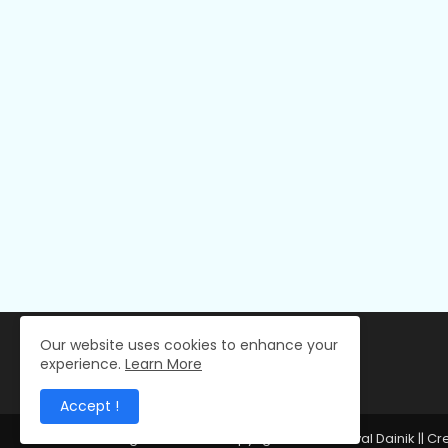
Our website uses cookies to enhance your
experience.
Learn More
Accept !
All Right Reserved Copyright © 2024 Deval Dainik || C