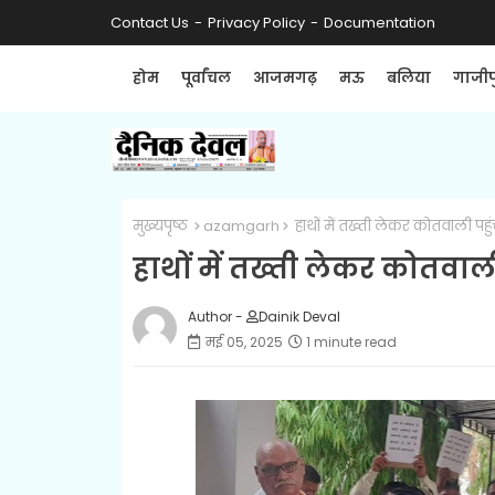
Contact Us
Privacy Policy
Documentation
होम
पूर्वांचल
आजमगढ़
मऊ
बलिया
गाजीप
मुख्यपृष्ठ
azamgarh
हाथों में तख्ती लेकर कोतवाली पहुंच
हाथों में तख्ती लेकर कोतवाली 
Author -
Dainik Deval
मई 05, 2025
1 minute read