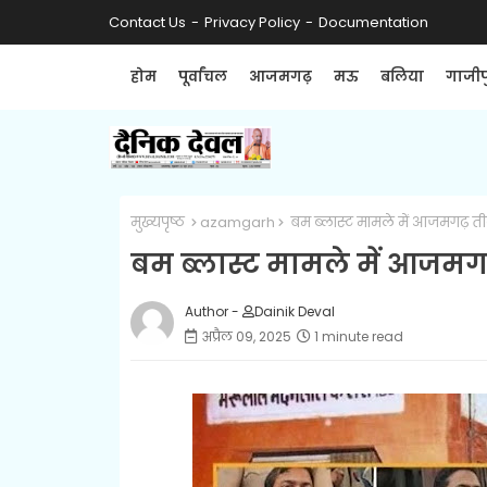
Contact Us
Privacy Policy
Documentation
होम
पूर्वांचल
आजमगढ़
मऊ
बलिया
गाजीप
मुख्यपृष्ठ
azamgarh
बम ब्लास्ट मामले में आजमगढ़ ती
बम ब्लास्ट मामले में आजमग
Author -
Dainik Deval
अप्रैल 09, 2025
1 minute read