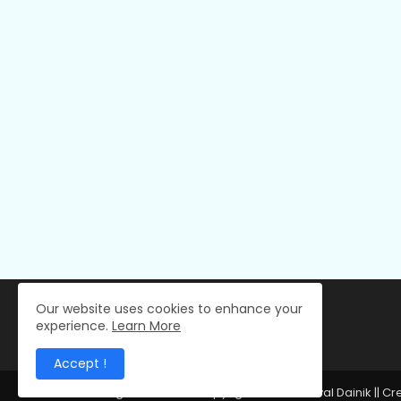
Our website uses cookies to enhance your
experience.
Learn More
Accept !
All Right Reserved Copyright © 2024 Deval Dainik || C