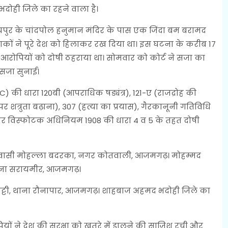
दोही जिले का रहने वाला है।
यपुर के चांदपोल हनुमान मंदिर के पास एक जिंदा बम बरामद
कों ने पूरे देश को हिलाकर रख दिया था। इस घटना के करीब 17
ों आरोपियों को दोषी ठहराया था। सोमवार को कोर्ट ने सजा का
सजा सुनाई।
PC) की धारा 120बी (आपराधिक षड्यंत्र), 121-ए (राजद्रोह की
पर शत्रुता बढ़ाना), 307 (हत्या का प्रयास), गैरकानूनी गतिविधि
र विस्फोटक अधिनियम 1908 की धारा 4 व 5 के तहत दोषी
, निवासी मोहल्ला बदरका, नगर कोतवाली, आजमगढ़। मोहम्मद
 थाना सरायमीर, आजमगढ़।
ट्टी, थाना रौनापार, आजमगढ़। शाहबाज अहमद भदोही जिले का
यों ने देश की सुरक्षा को खतरे में डालने की साजिश रची और