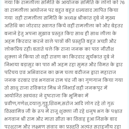
गया कि रामलीला समिति के आयोजक समिति के लोगो को 76
वा रामलीला आयोजन पर बहुत बहुत धन्यवाद ज्ञापित किया
गया वही रामलीला समिति के अध्यक्ष श्रीकांत दुबे ने मुख्य
अतिथि का जोरदार स्वागत किये वहीं रामलीला को और बेहतर
बनाने हेतु अपना सुझाव प्रस्तुत किए साथ ही साथ लीला के
अहम किरदार करने वाले पात्रों की प्रस्तुति बहुत अच्छी और
लोकप्रिय रही। बताते चले कि राजा जनक का पाठ नीतीश
शुक्ला ने किया तो वही रावण का किरदार सूर्यकांत दुबे ने
निभाया बड़ासुर का पाठ भी अहम रहा सुमत और विमत के द्वार
परिचय एवं अभिवादन का क्रम चला बंदीजन द्वारा महाराज
जनक दरबार एवं भगवान राम चंद्र जी का गुणगान किया गया
तो साधु राजा रविकांत मिश्र ने निभाई वही जनकपुर में
आयोजित स्वयंवर ने दुष्टराजा कि भूमिका में
प्रवीण,गणेश,दयालु,गुड्डू,शिवम,सरोज आदि लोग रहे तो गुरु
विस्वामित्र जी के रूप में राजू शुक्ला जी रहे धनुष भंग के पश्चात
भगवान श्री राम और माता सीता का विवाह हुआ जिसके बाद
परशुराम और लक्ष्मण संवाद का प्रस्तुति अत्यंत सराहनीय रहा