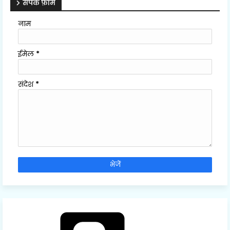
संपर्क फ़ॉर्म
नाम
ईमेल
*
संदेश
*