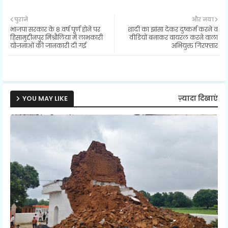
Twit
Wh
पुराने
और नया
भाजपा सरकार के 8 वर्ष पूर्ण होने पर
शादी का झांसा देकर दुष्कर्म करने व
ter
ats
हिसामुद्दीनपुर मिश्रौलिया में लाभकारी
वीडियों बनाकर वायरल करने वाला
योजनाओं की जानकारी दी गई
अभियुक्त गिरफ्तार
ap
p
YOU MAY LIKE
ज़्यादा दिखाएं