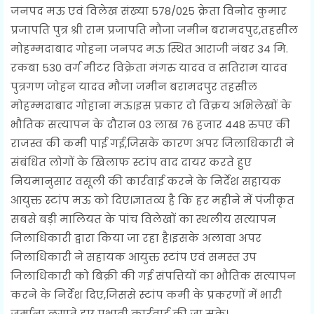
जनपद मऊ एवं विलेख संख्या 578/025 क्रेता विनोद कुमार
प्रजापति पुत्र श्री राम प्रजापति मौजा जमीन बरामदपुर,तहसील
मोहम्मदाबाद गोहना जनपद मऊ स्थित आराजी नंबर 34 मि.
रकबा 530 वर्ग मीटर विक्रेता मंगरु यादव व सतिराम यादव
पुत्रगण जोहन यादव मौजा जमीन बरामदपुर तहसील
मोहम्मदाबाद गोहाना मऊ।इस प्रकार दो विक्रय अभिलेखों के
भौतिक सत्यापन के दौरान 03 लाख 76 हजार 448 रुपए की
राजस्व की कमी पाई गई,जिसके कारण अपर जिलाधिकारी ने
संबंधित लोगों के खिलाफ स्टांप वाद दायर करते हुए
नियमानुसार वसूली की कार्रवाई करने के निर्देश सहायक
आयुक्त स्टांप मऊ को दिए।ज्ञातव्य है कि हर महीने में पंजीकृत
सबसे बड़ी मालियत के पांच विलेखों का स्थलीय सत्यापन
जिलाधिकारी द्वारा किया जा रहा है।इसके अलावा अपर
जिलाधिकारी ने सहायक आयुक्त स्टांप एवं समस्त उप
जिलाधिकारी को बिक्री की गई संपत्तियों का भौतिक सत्यापन
करने के निर्देश दिए,जिससे स्टांप कमी के प्रकरणों में भारी
जुर्माना लगाते हुए प्रभावी कार्रवाई की जा सके।