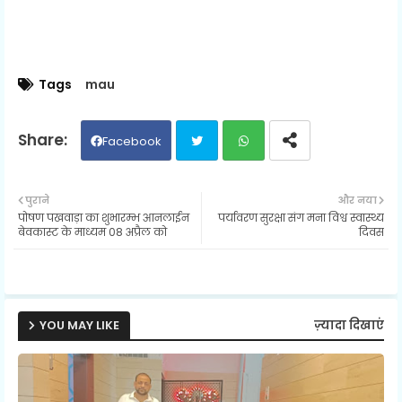
Tags
mau
Facebook
Twit
Wh
पुराने
और नया
पोषण पखवाड़ा का शुभारम्भ आनलाईन
पर्यावरण सुरक्षा संग मना विश्व स्वास्थ्य
ter
ats
बेवकास्ट के माध्यम 08 अप्रैल को
दिवस
ap
p
YOU MAY LIKE
ज़्यादा दिखाएं