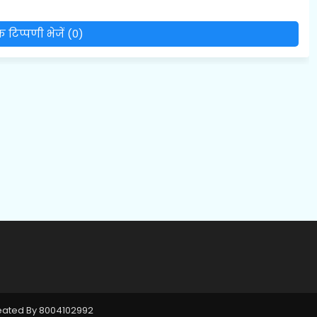
 टिप्पणी भेजें (0)
reated By 8004102992