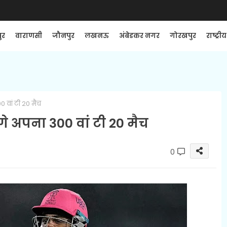
ुर
वाराणसी
जौनपुर
लखनऊ
अंबेडकर नगर
गोरखपुर
राष्ट्रीय
 वां टी 20 मैच
े अपना 300 वां टी 20 मैच
0