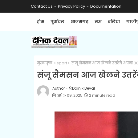
Contact Us
Privacy Policy
Documentation
होम
पूर्वांचल
आजमगढ़
मऊ
बलिया
गाजीप
मुख्यपृष्ठ
sport
संजू सैमसन आज खेलने उतरेंगे अपना 300
संजू सैमसन आज खेलने उतरेंग
Author -
Dainik Deval
अप्रैल 09, 2025
2 minute read