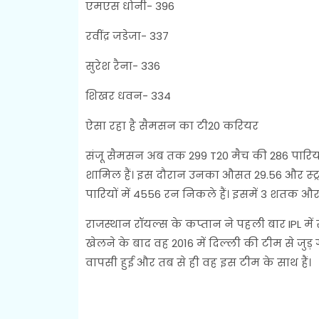
एमएस धोनी- 396
रवींद्र जडेजा- 337
सुरेश रैना- 336
शिखर धवन- 334
ऐसा रहा है सैमसन का टी20 करियर
संजू सैमसन अब तक 299 T20 मैच की 286 पारियों
शामिल हैं। इस दौरान उनका औसत 29.56 और स्ट्राइक
पारियों में 4556 रन निकले हैं। इसमें 3 शतक औ
राजस्थान रॉयल्स के कप्तान ने पहली बार IPL मे
खेलने के बाद वह 2016 में दिल्ली की टीम से जुड
वापसी हुई और तब से ही वह इस टीम के साथ हैं।