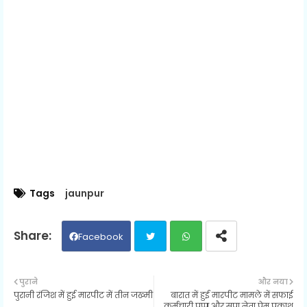
Tags
jaunpur
Facebook
Twit
Wh
पुराने
और नया
पुरानी रंजिश में हुई मारपीट में तीन जख्मी
बारात में हुई मारपीट मामले में सफाई
ter
ats
कर्मचारी पप्पू और सपा नेता प्रेम प्रकाश