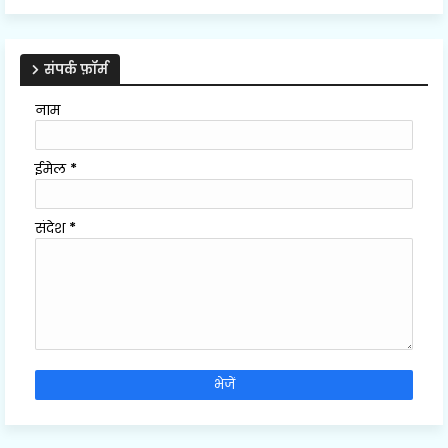
संपर्क फ़ॉर्म
नाम
ईमेल
*
संदेश
*