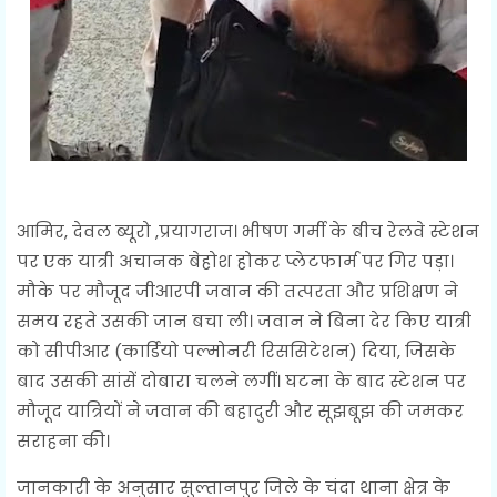
आमिर, देवल ब्यूरो ,प्रयागराज। भीषण गर्मी के बीच रेलवे स्टेशन
पर एक यात्री अचानक बेहोश होकर प्लेटफार्म पर गिर पड़ा।
मौके पर मौजूद जीआरपी जवान की तत्परता और प्रशिक्षण ने
समय रहते उसकी जान बचा ली। जवान ने बिना देर किए यात्री
को सीपीआर (कार्डियो पल्मोनरी रिससिटेशन) दिया, जिसके
बाद उसकी सांसें दोबारा चलने लगीं। घटना के बाद स्टेशन पर
मौजूद यात्रियों ने जवान की बहादुरी और सूझबूझ की जमकर
सराहना की।
जानकारी के अनुसार सुल्तानपुर जिले के चंदा थाना क्षेत्र के